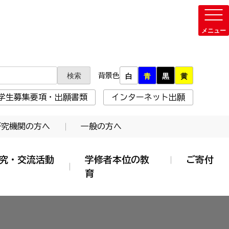
背景色
白
青
黒
黄
学生募集要項・出願書類
インターネット出願
研究機関の方へ
一般の方へ
究・交流活動
学修者本位の教
ご寄付
育