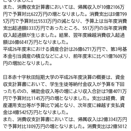
また、消費収支計算書においては、帰属収入が10億2106万
円で予算対比622万円の増となりました。消費支出は8億799
5万円で予算対比5533万円の減となり、予算上は当年度消費
支出超過額8333万円であったところ、551万円の当年度消費
収入超過額が生じました。結果、翌年度繰越消費収入超過
額は6億6841万円となりました。
平成26年度末における資産合計は26億6271万円で、第3号基
本金引当資産の積立などにより、前年度末に比べ1億7609万
円の増加となりました。
日本赤十字秋田短期大学の平成26年度決算の概要は、資金
収支計算書において、学生生徒等納付金収入が予算を下回
ったものの、補助金収入等の増により収入合計は7億4071万
円で予算対比1145万円の増となりました。支出は経費、資
産運用支出等が予算比で減となり、次年度に繰越す支払資
金は4億5425万円となりました。
また、消費収支計算書においては、帰属収入は2億3343万円
で予算対比1809万円の増となりました。消費支出は2億5012