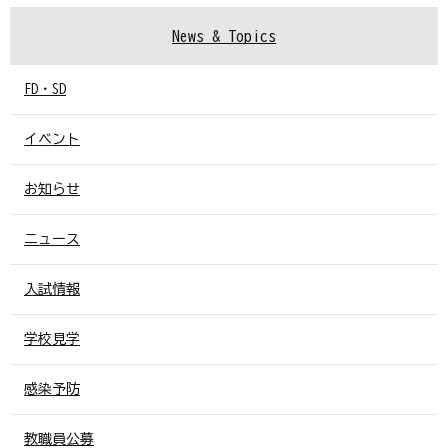
ー
ジ
News & Topics
送
り
FD・SD
イベント
お知らせ
ニュース
入試情報
学校見学
感染予防
教職員公募