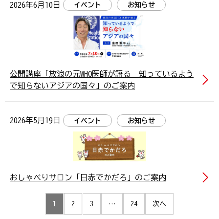
2026年6月10日
イベント
お知らせ
公開講座「放浪の元WHO医師が語る 知っているよう
で知らないアジアの国々」のご案内
2026年5月19日
イベント
お知らせ
おしゃべりサロン「日赤でかだろ」のご案内
投
稿
1
2
3
…
24
次へ→
の
ペ