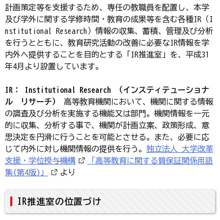
計画策定等を支援するため、専任の教職員を配置し、本学
及び学外に関する学修時間・教育の成果等を含む各種IR（I
nstitutional Research）情報の収集、蓄積、管理及び分析
を行うとともに、教育研究活動の改善に必要なIR情報を学
内外へ提供することを目的とする「IR推進室」を、平成31
年4月より設置しています。
IR： Institutional Research （インスティテューショナ
ル リサーチ）
高等教育機関において、機関に関する情報
の調査及び分析を実施する機能又は部門。機関情報を一元
的に収集、分析する事で、機関が計画立案、政策形成、意
思決定を円滑に行うことを可能とさせる。また、必要に応
じて内外に対し機関情報の提供を行う。
独立法人 大学改革
支援・学位授与機構
「高等教育に関する質保証関係用語
集(第4版)」
より
IR推進室の位置づけ