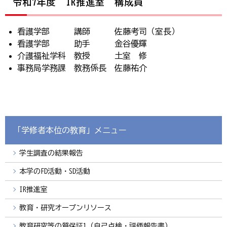
令和7年度 IR推進室 構成員
看護学部 講師 佐藤考司（室長）
看護学部 助手 金谷優輝
介護福祉学科 教授 土室 修
事務局学務課 教務係長 佐藤祐介
「学修者本位の教育」メニュー
学生調査の結果報告
本学のFD活動・SD活動
IR推進室
教育・研究オープンリソース
教育研究等の質保証1（自己点検・評価報告書）