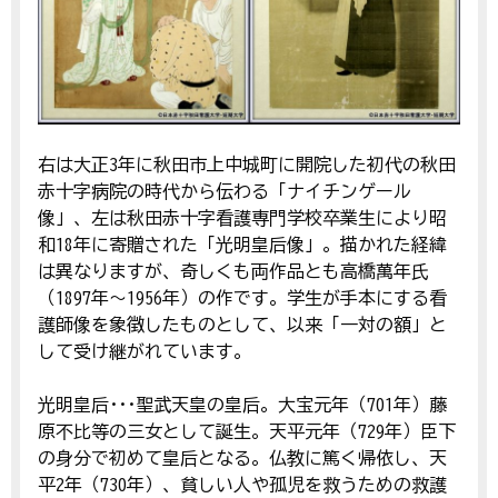
右は大正3年に秋田市上中城町に開院した初代の秋田
赤十字病院の時代から伝わる「ナイチンゲール
像」、左は秋田赤十字看護専門学校卒業生により昭
和18年に寄贈された「光明皇后像」。描かれた経緯
は異なりますが、奇しくも両作品とも高橋萬年氏
（1897年～1956年）の作です。学生が手本にする看
護師像を象徴したものとして、以来「一対の額」と
して受け継がれています。
光明皇后･･･聖武天皇の皇后。大宝元年（701年）藤
原不比等の三女として誕生。天平元年（729年）臣下
の身分で初めて皇后となる。仏教に篤く帰依し、天
平2年（730年）、貧しい人や孤児を救うための救護