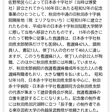
佐野常民らによって日本赤十字社が（当時は博愛
社）設立されてから100年目にあたる昭和52年の記念
事業のひとつとして、秋田市中通の旧秋田赤十字病
院隣接地（現 エリアなかいち）に昭和53年に建立さ
れたものを、平成8年の日本赤十字秋田短期大学開学
に際して当地へ移設されたものです。 15年の長きに
わたって戦争に従事した救護員は、日本赤十字社秋
田県支部関係だけでも医師6人、看護婦425人、調剤
員1人、書記13人、使丁15人の合わせて460人に達し
ますが、このうち看護婦21人、使丁1人の計22人が殉
職、このほかに秋田県支部には所属していません
が、秋田支部病院の救護看護婦養成所を出た2人の看
護婦殉職者もおり、大きな犠牲を払いました。 昭和
52年10月、日本赤十字社秋田県支部を中心に、秋田
赤十字病院・日本赤十字社看護師同方会秋田県支部
の代表が集まって建設委員会が発足、救護看護婦の
立像を建設することになりました。記念像の制作者
には秋田県田沢湖畔に立つ「辰子像」の制作者であ
る東京芸術大学の舟越保武教授が依頼されました。