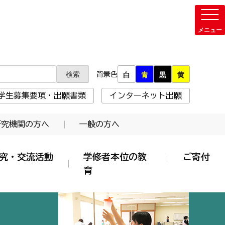
背景色
白
青
黒
黄
学生募集要項・出願書類
インターネット出願
研究機関の方へ
一般の方へ
究・交流活動
学修者本位の教
ご寄付
育