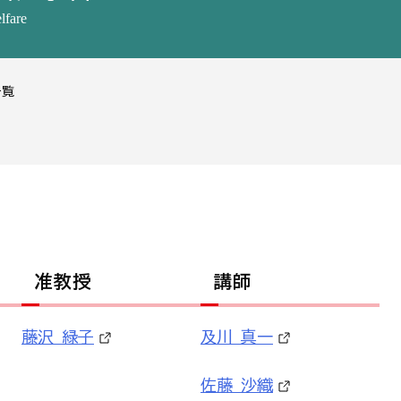
lfare
一覧
准教授
講師
藤沢 緑子
及川 真一
佐藤 沙織