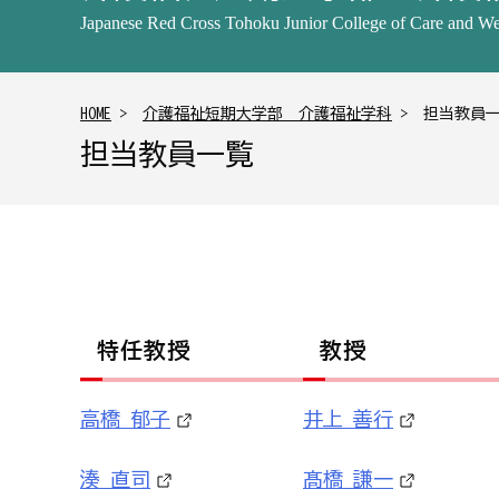
Japanese Red Cross Tohoku Junior College of Care and We
HOME
>
介護福祉短期大学部 介護福祉学科
> 担当教員
担当教員一覧
特任教授
教授
高橋 郁子
井上 善行
湊 直司
髙橋 謙一