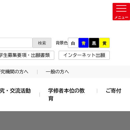
背景色
白
青
黒
黄
学生募集要項・出願書類
インターネット出願
研究機関の方へ
一般の方へ
究・交流活動
学修者本位の教
ご寄付
育