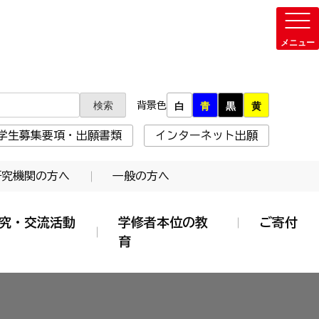
背景色
白
青
黒
黄
学生募集要項・出願書類
インターネット出願
研究機関の方へ
一般の方へ
究・交流活動
学修者本位の教
ご寄付
育