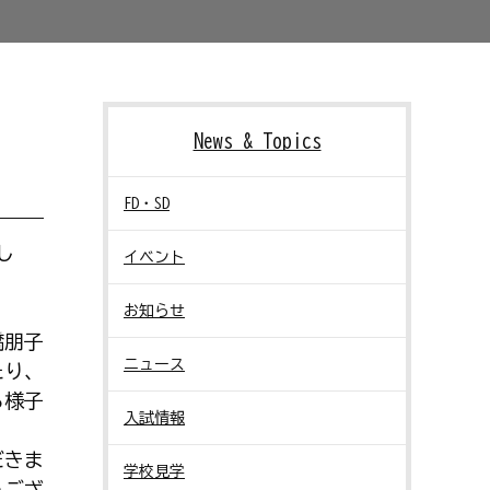
News & Topics
FD・SD
し
イベント
お知らせ
橋朋子
ニュース
たり、
る様子
入試情報
だきま
学校見学
うござ