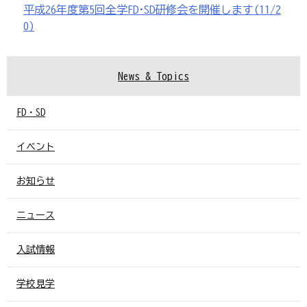
平成26年度第5回全学FD･SD研修会を開催します(11/2
0)
News & Topics
FD・SD
イベント
お知らせ
ニュース
入試情報
学校見学