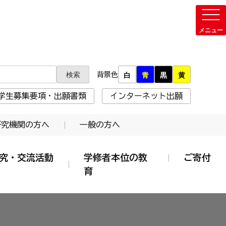
背景色
白
青
黒
黄
学生募集要項・出願書類
インターネット出願
研究機関の方へ
一般の方へ
究・交流活動
学修者本位の教
ご寄付
育