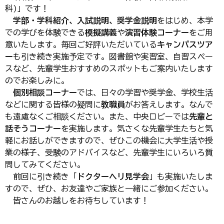
科)」です！
学部・学科紹介、入試説明、奨学金説明
をはじめ、本学
での学びを体験できる
模擬講義
や
演習体験コーナー
をご用
意いたします。毎回ご好評いただいている
キャンパスツア
ー
も引き続き実施予定です。図書館や実習室、自習スペー
スなど、先輩学生おすすめのスポットもご案内いたします
のでお楽しみに。
個別相談コーナー
では、日々の学習や奨学金、学校生活
などに関する皆様の疑問に
教職員
がお答えします。なんで
も遠慮なくご相談ください。また、中央ロビーでは
先輩と
話そうコーナー
を実施します。気さくな先輩学生たちと気
軽にお話しができますので、ぜひこの機会に大学生活や授
業の様子、受験のアドバイスなど、先輩学生にいろいろ質
問してみてください。
前回に引き続き「
ドクターヘリ見学会
」も実施いたしま
すので、ぜひ、お友達やご家族と一緒にご参加ください。
皆さんのお越しをお待ちしています！