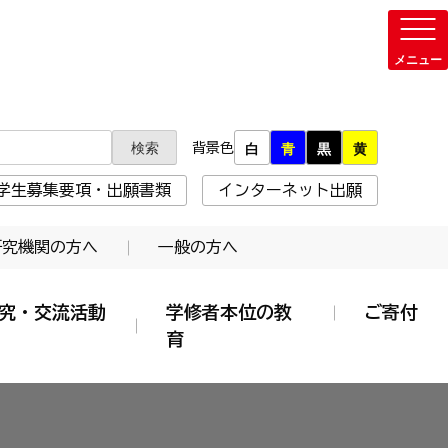
背景色
白
青
黒
黄
学生募集要項・出願書類
インターネット出願
研究機関の方へ
一般の方へ
究・交流活動
学修者本位の教
ご寄付
育