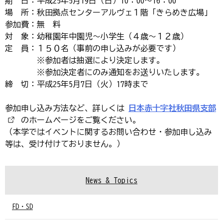
期 日：平成25年5月19日（日）10：00～16：00
場 所：秋田拠点センターアルヴェ１階「きらめき広場」
参加費：無 料
対 象：幼稚園年中園児～小学生（４歳～１２歳）
定 員：１５０名（事前の申し込みが必要です）
※参加者は抽選により決定します。
※参加決定者にのみ通知をお送りいたします。
締 切：平成25年5月7日（火）17時まで
参加申し込み方法など、詳しくは
日本赤十字社秋田県支部
のホームページをご覧ください。
（本学ではイベントに関するお問い合わせ・参加申し込み
等は、受け付けておりません。）
News & Topics
FD・SD