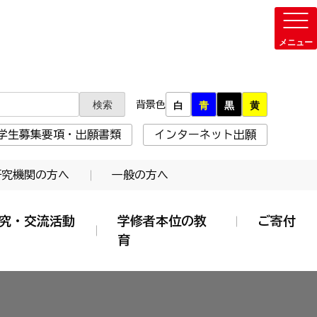
背景色
白
青
黒
黄
学生募集要項・出願書類
インターネット出願
研究機関の方へ
一般の方へ
究・交流活動
学修者本位の教
ご寄付
育