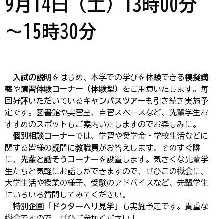
9月14日（土）13時00分
～15時30分
入試の説明
をはじめ、本学での学びを体験できる
模擬講
義
や
演習体験コーナー（体験型）
をご用意いたします。毎
回好評いただいている
キャンパスツアー
も引き続き実施予
定です。図書館や実習室、自習スペースなど、先輩学生お
すすめのスポットもご案内いたしますのでお楽しみに。
個別相談コーナー
では、学習や奨学金・学校生活などに
関する皆様の疑問に
教職員
がお答えします。そのすぐ隣
に、
先輩と話そうコーナー
を設置します。気さくな先輩学
生たちと気軽にお話しができますので、ぜひこの機会に、
大学生活や授業の様子、受験のアドバイスなど、先輩学生
にいろいろ質問してみてください。
特別企画「ドクターヘリ見学」
も実施予定です。貴重な
機会ですので、ぜひご参加ください！