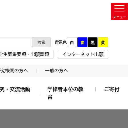
背景色
白
青
黒
黄
学生募集要項・出願書類
インターネット出願
研究機関の方へ
一般の方へ
究・交流活動
学修者本位の教
ご寄付
育