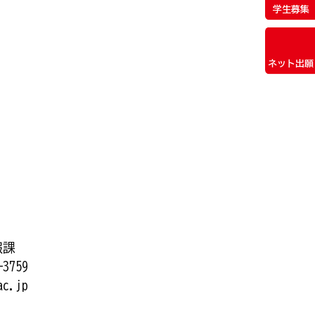
学生募集
ネット出願
広報課
3759
ac.jp