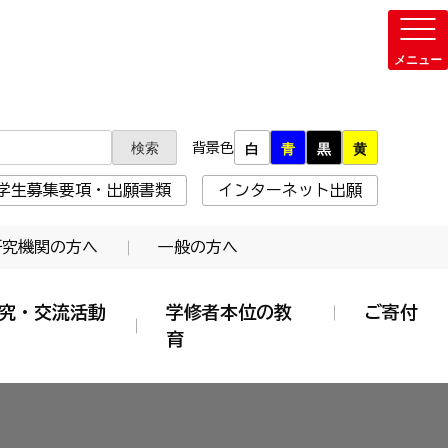
背景色
白
青
黒
黄
学生募集要項・出願書類
インターネット出願
研究機関の方へ
一般の方へ
究・交流活動
学修者本位の教
ご寄付
育