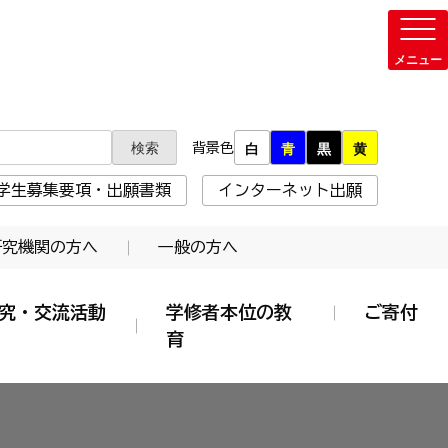
背景色
白
青
黒
黄
学生募集要項・出願書類
インターネット出願
研究機関の方へ
一般の方へ
究・交流活動
学修者本位の教
ご寄付
育