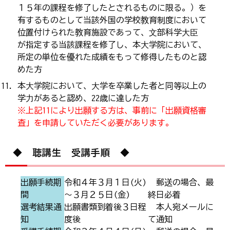
１５年の課程を修了したとされるものに限る。）を
有するものとして当該外国の学校教育制度において
位置付けられた教育施設であって、⽂部科学⼤⾂
が指定する当該課程を修了し、本⼤学院において、
所定の単位を優れた成績をもって修得したものと認
めた方
本⼤学院において、⼤学を卒業した者と同等以上の
学⼒があると認め、22歳に達した方
※上記11により出願する方は、事前に「出願資格審
査」を申請していただく必要があります。
◆ 聴講生 受講手順 ◆
出願手続期
令和４年３月１日(火)
郵送の場合、最
間
～３月２５日(金)
終日必着
選考結果通
出願書類到着後３日程
本人宛メールに
知
度後
て通知