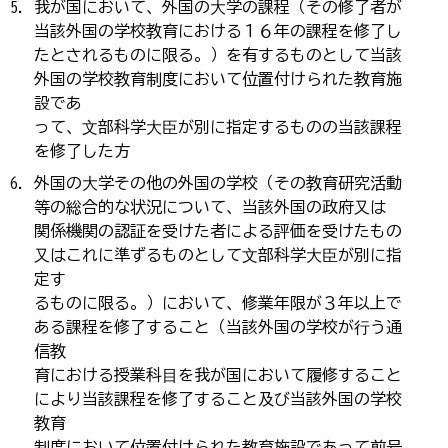
我が国において、外国の⼤学の課程（その修了者が
当該外国の学校教育における１６年の課程を修了し
たとされるものに限る。）を有するものとして当該
外国の学校教育制度において位置付けられた教育施
設であ
って、⽂部科学⼤⾂が別に指定するものの当該課程
を修了した方
外国の⼤学その他の外国の学校（その教育研究活動
等の総合的な状況について、当該外国の政府⼜は
関係機関の認証を受けた者による評価を受けたもの
⼜はこれに準ずるものとして⽂部科学⼤⾂が別に指
定す
るものに限る。）において、修業年限が３年以上で
ある課程を修了すること（当該外国の学校が⾏う通
信教
育における授業科⽬を我が国において履修すること
により当該課程を修了すること及び当該外国の学校
教育
制度において位置付けられた教育施設であって前号