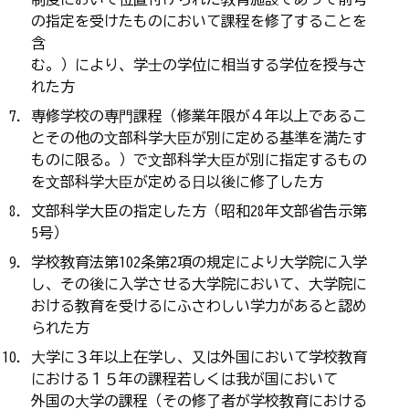
の指定を受けたものにおいて課程を修了することを
含
む。）により、学⼠の学位に相当する学位を授与さ
れた方
専修学校の専⾨課程（修業年限が４年以上であるこ
とその他の⽂部科学⼤⾂が別に定める基準を満たす
ものに限る。）で⽂部科学⼤⾂が別に指定するもの
を⽂部科学⼤⾂が定める⽇以後に修了した方
文部科学大臣の指定した方（昭和28年文部省告示第
5号）
学校教育法第102条第2項の規定により大学院に入学
し、その後に入学させる大学院において、大学院に
おける教育を受けるにふさわしい学力があると認め
られた方
⼤学に３年以上在学し、⼜は外国において学校教育
における１５年の課程若しくは我が国において
外国の⼤学の課程（その修了者が学校教育における