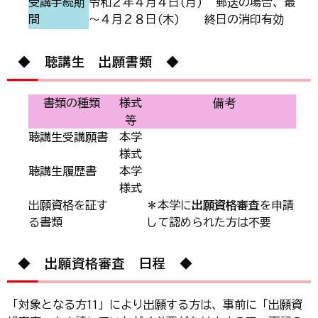
受講手続期
令和２年４月４日(月)
郵送の場合、最
間
～４月２８日(木)
終日の消印有効
◆ 聴講生 出願書類 ◆
書類の種類
様式
備考
等
聴講生受講願書
本学
様式
聴講生履歴書
本学
様式
出願資格を証す
＊本学に
出願資格審査
を申請
る書類
して認められた方は不要
◆ 出願資格審査 日程 ◆
「対象となる方11」により出願する方は、事前に「出願資