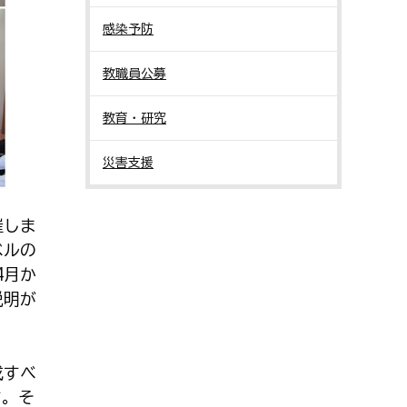
感染予防
教職員公募
教育・研究
災害支援
催しま
ベルの
4月か
説明が
成すべ
す。そ