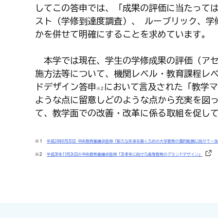
してこの答申では、「成果の評価に当たって
スト（学修到達度調査）、 ルーブリック、学
かを併せて明確にすることを求めています。
本学では現在、学生の学修成果の評価（アセ
施方法等について、機関レベル・教育課程レ
ドデザイン答申
において言及された「教学マ
※２
ような点に留意しどのような点から充実を図
て、教学面での改善・改革に係る取組を促し
※１
平成24年8月28日 中央教育審議会答申「新たな未来を築くための大学教育の質的転換に向けて
※２
平成30年11月26日の中央教育審議会答申「2040年に向けた高等教育のグランドデザイン」