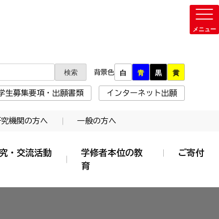
背景色
白
青
黒
黄
学生募集要項・出願書類
インターネット出願
研究機関の方へ
一般の方へ
究・交流活動
学修者本位の教
ご寄付
育