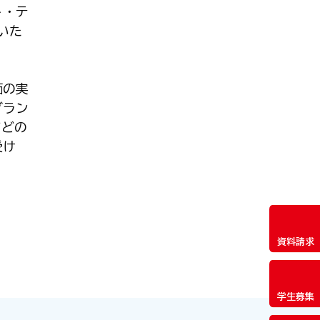
ト・テ
いた
価の実
グラン
てどの
受け
資料請求
学生募集