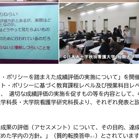
メント・ポリシーを踏まえた成績評価の実施について」を開
ント・ポリシーに基づく教育課程レベル及び授業科目レ
、 適切な成績評価の実施を促すもの等を内容として、
祉学科長・大学院看護学研究科長より、それぞれ発表と
成果の評価（アセスメント）について、その目的、達
定めた学内の方針。」（質的転換答申
）とされていま
※１