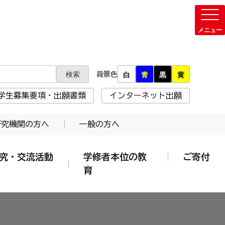
背景色
白
青
黒
黄
学生募集要項・出願書類
インターネット出願
研究機関の方へ
一般の方へ
究・交流活動
学修者本位の教
ご寄付
育