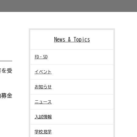
News & Topics
FD・SD
害を受
イベント
お知らせ
内募金
ニュース
入試情報
学校見学