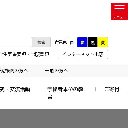
背景色
白
青
黒
黄
学生募集要項・出願書類
インターネット出願
研究機関の方へ
一般の方へ
究・交流活動
学修者本位の教
ご寄付
育