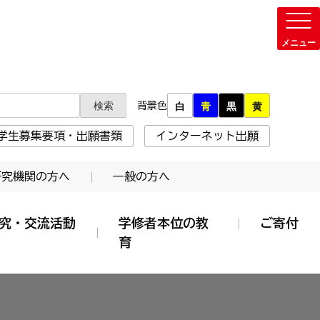
背景色
白
青
黒
黄
学生募集要項・出願書類
インターネット出願
研究機関の方へ
一般の方へ
究・交流活動
学修者本位の教
ご寄付
育