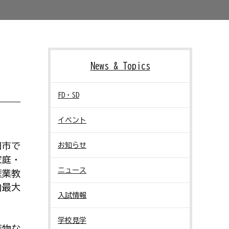
News & Topics
FD・SD
イベント
田市で
お知らせ
家庭・
ニュース
産業教
内最大
入試情報
学校見学
産物な