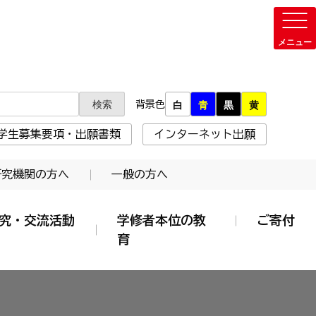
背景色
白
青
黒
黄
学生募集要項・出願書類
インターネット出願
研究機関の方へ
一般の方へ
究・交流活動
学修者本位の教
ご寄付
育