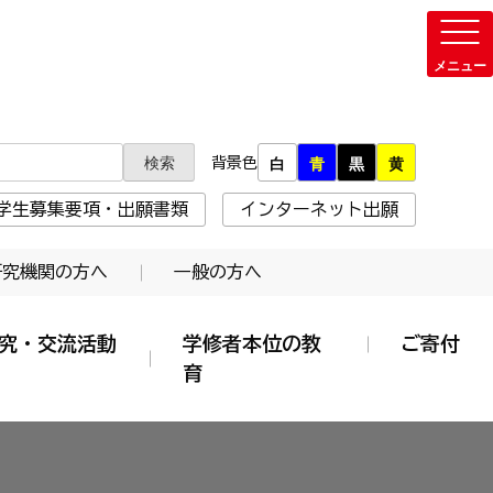
背景色
白
青
黒
黄
学生募集要項・出願書類
インターネット出願
研究機関の方へ
一般の方へ
究・交流活動
学修者本位の教
ご寄付
育